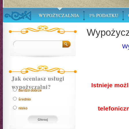
WYPOŻYCZALNIA
1% PODATKU
Wypożycz
Wy
Jak oceniasz usługi
Istnieje moż
wypożyczalni?
bardzo dobrze
średnio
telefonic
nisko